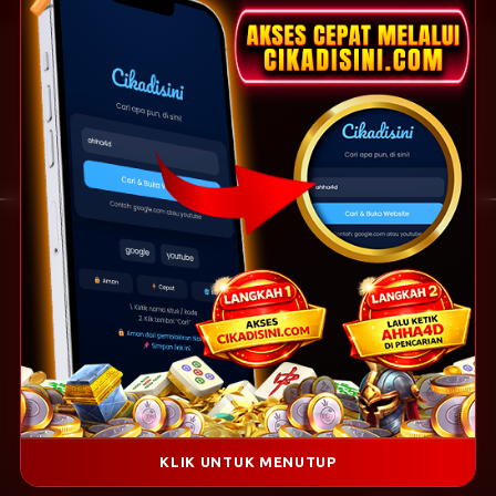
TENTANG KAMI
BANTUAN
PERATURAN
INFORMASI BANK
HUBUNGI KAMI
KEBIJAKAN PRIVASI
PERSETUJUAN COOKIES
? LIVE UPDATE
JAM GACOR AHHA4D
HARI INI
Update waktu terbaik provider pilihan, data
bergerak realtime setiap detik
KLIK UNTUK MENUTUP
ahha4d