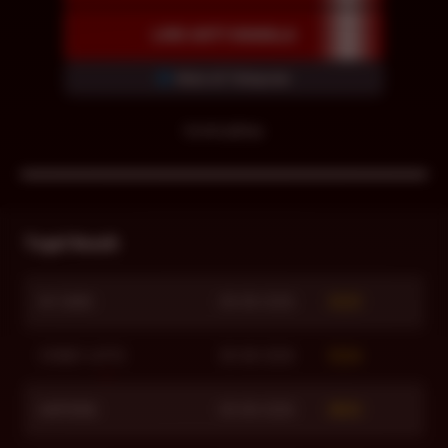
LINK ANTI NAWALA
Main di Telegram
Desktop
Wap
Togel Result
TOTO MACAU0000
06-08-2026
2153
TOTOMACAU1300
06-08-2026
9894
TOTOMACAU1600
05-08-2026
2900