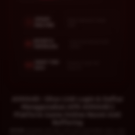
UPDATE
Waktu diperbarui setiap
?
REALTIME
detik
AKURAT &
Panel informasi provider
OK
TERPERCAYA
pilihan
SMART TIME
Tampilan ringan dan
TOP
INFO
responsif
AHHA4D : Situs Link Login & Daftar
Menggunakan APK AHHA4D |
Platform Game Online Resmi Anti
Buffering
AHHA4D
merupakan link login resmi yang menyediakan akses cepat
menuju berbagai permainan game online melalui server anti-lag yang
stabil dan responsif. Dengan teknologi terbaru di tahun 2026, AHHA4D